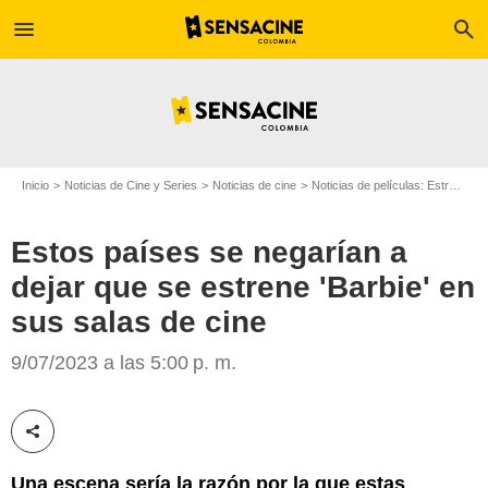
menu
search
Inicio
Noticias de Cine y Series
Noticias de cine
Noticias de películas: Estreno de película
Estos países se negarían a
dejar que se estrene 'Barbie' en
sus salas de cine
SensaCine
9/07/2023 a las 5:00 p. m.
Compartir esta noticia
Una escena sería la razón por la que estas