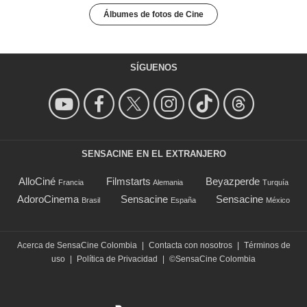
Álbumes de fotos de Cine
SÍGUENOS
SENSACINE EN EL EXTRANJERO
AlloCiné
Filmstarts
Beyazperde
Francia
Alemania
Turquía
AdoroCinema
Sensacine
Sensacine
Brasil
España
México
Acerca de SensaCine Colombia
|
Contacta con nosotros
|
Términos de
uso
|
Política de Privacidad
|
©SensaCine Colombia