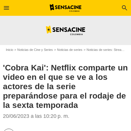
menu
search
Inicio
Noticias de Cine y Series
Noticias de series
Noticias de series: Streaming
'Cobra Kai': Netflix comparte un
video en el que se ve a los
actores de la serie
preparándose para el rodaje de
Sensacine
la sexta temporada
20/06/2023 a las 10:20 p. m.