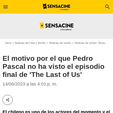
menu
search
Inicio
Noticias de Cine y Series
Noticias de series
Noticias de series: Streaming
El motivo por el que Pedro
Pascal no ha visto el episodio
final de 'The Last of Us'
Pedro Pascal
14/06/2023 a las 4:01 p. m.
Compartir esta noticia
El chileno es uno de los actores del momento y el