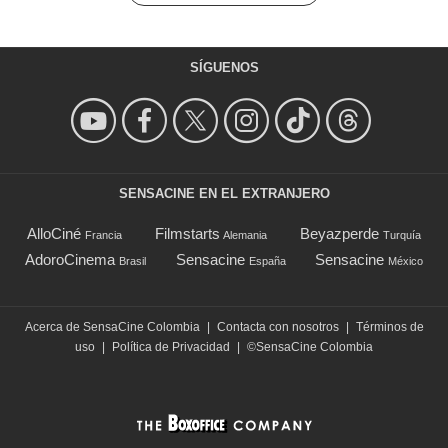
SÍGUENOS
SENSACINE EN EL EXTRANJERO
AlloCiné
Filmstarts
Beyazperde
Francia
Alemania
Turquía
AdoroCinema
Sensacine
Sensacine
Brasil
España
México
Acerca de SensaCine Colombia
|
Contacta con nosotros
|
Términos de
uso
|
Política de Privacidad
|
©SensaCine Colombia