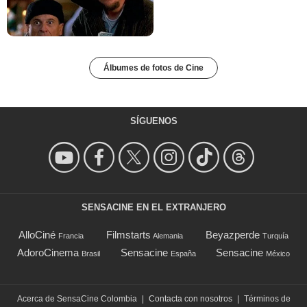
Álbumes de fotos de Cine
SÍGUENOS
SENSACINE EN EL EXTRANJERO
AlloCiné
Filmstarts
Beyazperde
Francia
Alemania
Turquía
AdoroCinema
Sensacine
Sensacine
Brasil
España
México
Acerca de SensaCine Colombia
|
Contacta con nosotros
|
Términos de