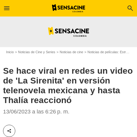
menu
search
Inicio
Noticias de Cine y Series
Noticias de cine
Noticias de películas: Estreno de película
Se hace viral en redes un video
de 'La Sirenita' en versión
telenovela mexicana y hasta
Thalía reaccionó
'La Sirenita'
13/06/2023 a las 6:26 p. m.
Compartir esta noticia