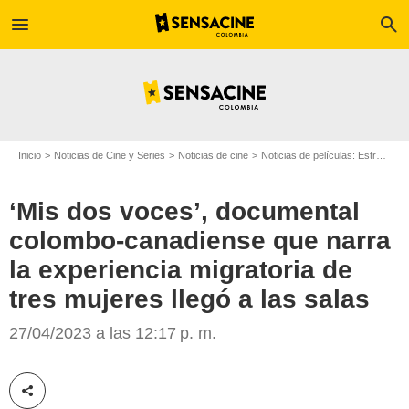
menu
search
Inicio
Noticias de Cine y Series
Noticias de cine
Noticias de películas: Estreno de película
‘Mis dos voces’, documental
colombo-canadiense que narra
la experiencia migratoria de
tres mujeres llegó a las salas
Lina Rodríguez, directora de 'Mis dos voces’
27/04/2023 a las 12:17 p. m.
Compartir esta noticia