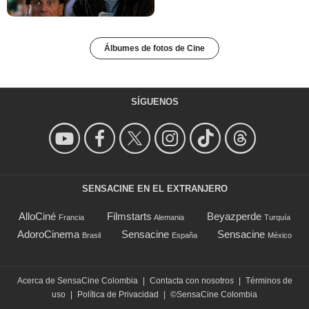
Álbumes de fotos de Cine
SÍGUENOS
SENSACINE EN EL EXTRANJERO
AlloCiné
Filmstarts
Beyazperde
Francia
Alemania
Turquía
AdoroCinema
Sensacine
Sensacine
Brasil
España
México
Acerca de SensaCine Colombia
|
Contacta con nosotros
|
Términos de
uso
|
Política de Privacidad
|
©SensaCine Colombia