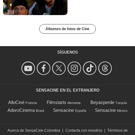
Álbumes de fotos de Cine
SÍGUENOS
SENSACINE EN EL EXTRANJERO
AlloCiné
Filmstarts
Beyazperde
Francia
Alemania
Turquía
AdoroCinema
Sensacine
Sensacine
Brasil
España
México
Acerca de SensaCine Colombia
|
Contacta con nosotros
|
Términos de