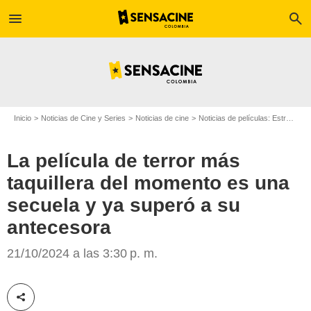
menu
search
Inicio
Noticias de Cine y Series
Noticias de cine
Noticias de películas: Estreno de película
La película de terror más
taquillera del momento es una
secuela y ya superó a su
Bloody Disgusting
antecesora
21/10/2024 a las 3:30 p. m.
Compartir esta noticia