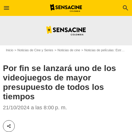
menu
search
Inicio
Noticias de Cine y Series
Noticias de cine
Noticias de películas: Estreno de película
Por fin se lanzará uno de los
videojuegos de mayor
presupuesto de todos los
tiempos
Cloud Imperium Games
21/10/2024 a las 8:00 p. m.
Compartir esta noticia