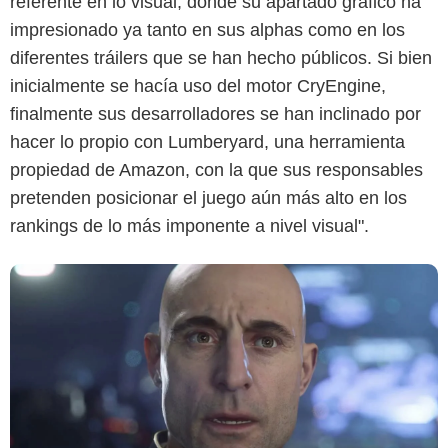
referente en lo visual, donde su apartado gráfico ha
impresionado ya tanto en sus alphas como en los
Cloud Imperium Games
diferentes tráilers que se han hecho públicos. Si bien
inicialmente se hacía uso del motor CryEngine,
finalmente sus desarrolladores se han inclinado por
hacer lo propio con Lumberyard, una herramienta
propiedad de Amazon, con la que sus responsables
pretenden posicionar el juego aún más alto en los
rankings de lo más imponente a nivel visual".