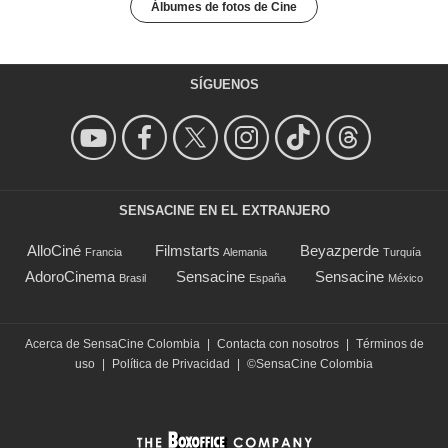
Álbumes de fotos de Cine
SÍGUENOS
SENSACINE EN EL EXTRANJERO
AlloCiné
Filmstarts
Beyazperde
Francia
Alemania
Turquía
AdoroCinema
Sensacine
Sensacine
Brasil
España
México
Acerca de SensaCine Colombia
|
Contacta con nosotros
|
Términos de
uso
|
Política de Privacidad
|
©SensaCine Colombia