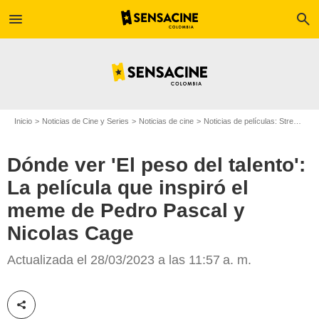
menu
search
Inicio
Noticias de Cine y Series
Noticias de cine
Noticias de películas: Streaming
Dónde ver 'El peso del talento':
La película que inspiró el
meme de Pedro Pascal y
Nicolas Cage
'El peso del talento', comedia de acción/Foto: Redes sociales
Actualizada el 28/03/2023 a las 11:57 a. m.
Compartir esta noticia