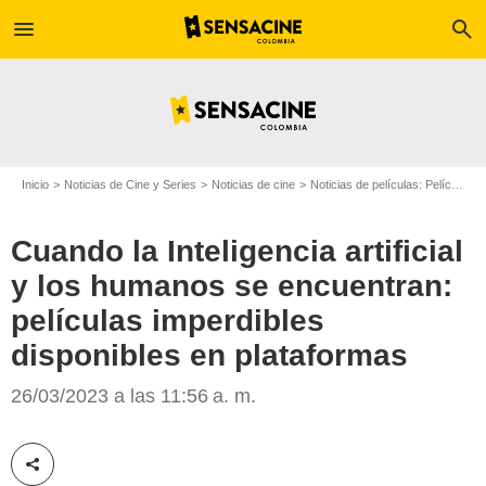
menu
search
Inicio
Noticias de Cine y Series
Noticias de cine
Noticias de películas: Película - ¿Sabías que...?
Cuando la Inteligencia artificial
y los humanos se encuentran:
películas imperdibles
disponibles en plataformas
26/03/2023 a las 11:56 a. m.
Compartir esta noticia
A 24