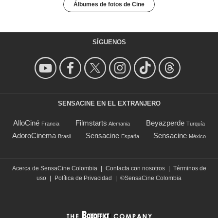
Álbumes de fotos de Cine
SÍGUENOS
SENSACINE EN EL EXTRANJERO
AlloCiné
Filmstarts
Beyazperde
Francia
Alemania
Turquía
AdoroCinema
Sensacine
Sensacine
Brasil
España
México
Acerca de SensaCine Colombia
|
Contacta con nosotros
|
Términos de
uso
|
Política de Privacidad
|
©SensaCine Colombia