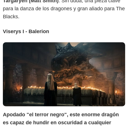
Targaryen (Matt Smith)
. Sin duda, una pieza clave
para la danza de los dragones y gran aliado para The
Blacks.
Viserys I - Balerion
Apodado "el terror negro", este enorme dragón
HBO MAX
es capaz de hundir en oscuridad a cualquier