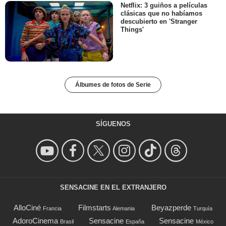
Netflix: 3 guiños a películas
clásicas que no habíamos
descubierto en 'Stranger
Things'
Álbumes de fotos de Serie
SÍGUENOS
SENSACINE EN EL EXTRANJERO
AlloCiné
Filmstarts
Beyazperde
Francia
Alemania
Turquía
AdoroCinema
Sensacine
Sensacine
Brasil
España
México