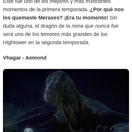
Este fue uno de los mejores y más frustrantes
HBO MAX
momentos de la primera temporada.
¿Por qué nos
los quemaste Meraxes? ¡Era tu momento!
Sin
duda alguna, el dragón de la
reina que nunca fue
será uno de los temores más grandes de los
Hightower en la segunda temporada.
Vhagar - Aemond