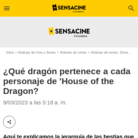
menu
search
Inicio
Noticias de Cine y Series
Noticias de series
Noticias de series: Streaming
¿Qué dragón pertenece a cada
personaje de 'House of the
Dragon?
Sensacine
9/03/2023 a las 5:18 a. m.
Compartir esta noticia
Aquí te explicamos la jerarquía de las bestias que