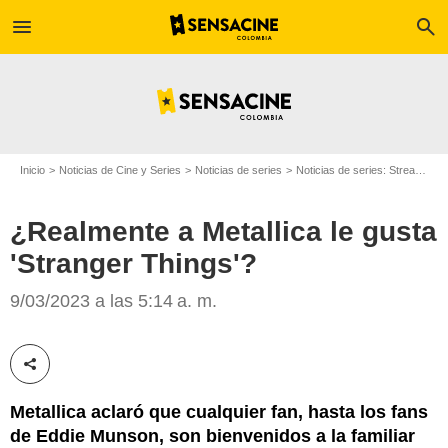
menu
search
Inicio
Noticias de Cine y Series
Noticias de series
Noticias de series: Streaming
¿Realmente a Metallica le gusta
'Stranger Things'?
Sensacine
9/03/2023 a las 5:14 a. m.
Compartir esta noticia
Metallica aclaró que cualquier fan, hasta los fans
de Eddie Munson, son bienvenidos a la familiar