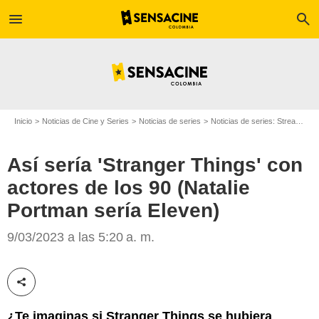
menu
search
Inicio
Noticias de Cine y Series
Noticias de series
Noticias de series: Streaming
Así sería 'Stranger Things' con
actores de los 90 (Natalie
Portman sería Eleven)
Sensacine
9/03/2023 a las 5:20 a. m.
Compartir esta noticia
¿Te imaginas si Stranger Things se hubiera