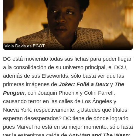
Viola Davis es EGOT
DC está moviendo todas sus fichas para poder llegar
a la consolidación de su universo principal, el DCU,
además de sus Elseworlds, sólo basta ver que las
primeras imágenes de
Joker: Folié a Deux
y
The
Penguin
, con Joaquin Phoenix y Colin Farrell,
causando terror en las calles de Los Ángeles y
Nueva York, respectivamente. ¿Ustedes qué títulos
esperan desesperados? DC tiene de dónde lograrlo
pues Marvel no está en su mejor momento, sólo fasta
ver la estrepitosa caída de
Ant-Man and The Wasp: