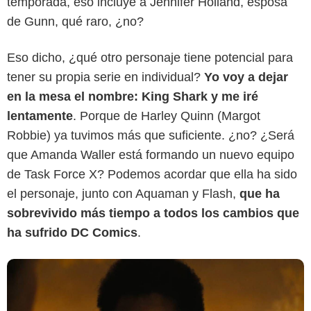
temporada, eso incluye a Jennifer Holland, esposa
de Gunn, qué raro, ¿no?
Eso dicho, ¿qué otro personaje tiene potencial para
tener su propia serie en individual?
Yo voy a dejar
en la mesa el nombre: King Shark y me iré
DC
lentamente
. Porque de Harley Quinn (Margot
Robbie) ya tuvimos más que suficiente. ¿no? ¿Será
que Amanda Waller está formando un nuevo equipo
de Task Force X? Podemos acordar que ella ha sido
el personaje, junto con Aquaman y Flash,
que ha
sobrevivido más tiempo a todos los cambios que
ha sufrido DC Comics
.