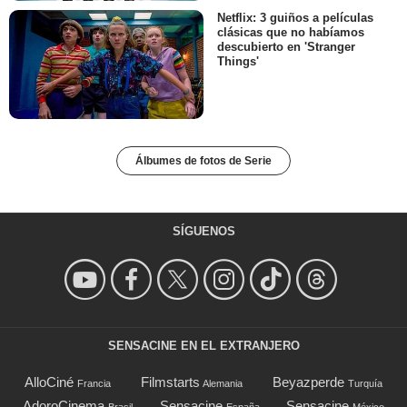
Netflix: 3 guiños a películas
clásicas que no habíamos
descubierto en 'Stranger
Things'
Álbumes de fotos de Serie
SÍGUENOS
SENSACINE EN EL EXTRANJERO
AlloCiné
Filmstarts
Beyazperde
Francia
Alemania
Turquía
AdoroCinema
Sensacine
Sensacine