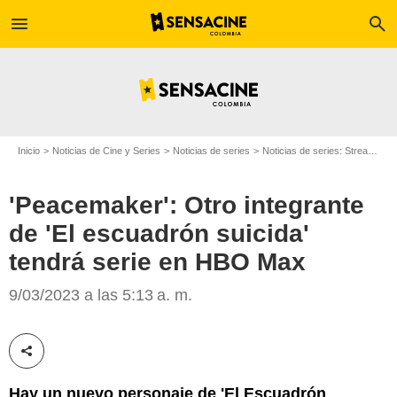
menu
search
Inicio
Noticias de Cine y Series
Noticias de series
Noticias de series: Streaming
'Peacemaker': Otro integrante
de 'El escuadrón suicida'
tendrá serie en HBO Max
Warner Bros.
9/03/2023 a las 5:13 a. m.
Compartir esta noticia
Hay un nuevo personaje de 'El Escuadrón