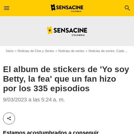
menu
search
Inicio
Noticias de Cine y Series
Noticias de series
Noticias de series: Cadenas
El album de stickers de 'Yo soy
Betty, la fea' que un fan hizo
por los 335 episodios
9/03/2023 a las 5:24 a. m.
(Especial)
Compartir esta noticia
Estamos acostumbrados a conseguir