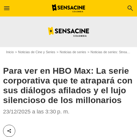
menu
search
Inicio
Noticias de Cine y Series
Noticias de series
Noticias de series: Streaming
Para ver en HBO Max: La serie
corporativa que te atrapará con
sus diálogos afilados y el lujo
silencioso de los millonarios
HBO Max
23/12/2025 a las 3:30 p. m.
Compartir esta noticia