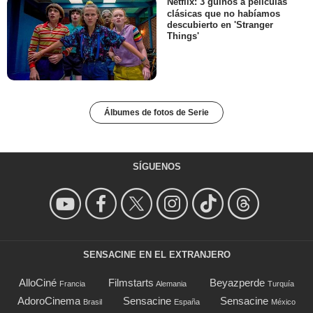
Netflix: 3 guiños a películas
clásicas que no habíamos
descubierto en 'Stranger
Things'
Álbumes de fotos de Serie
SÍGUENOS
SENSACINE EN EL EXTRANJERO
AlloCiné
Filmstarts
Beyazperde
Francia
Alemania
Turquía
AdoroCinema
Sensacine
Sensacine
Brasil
España
México