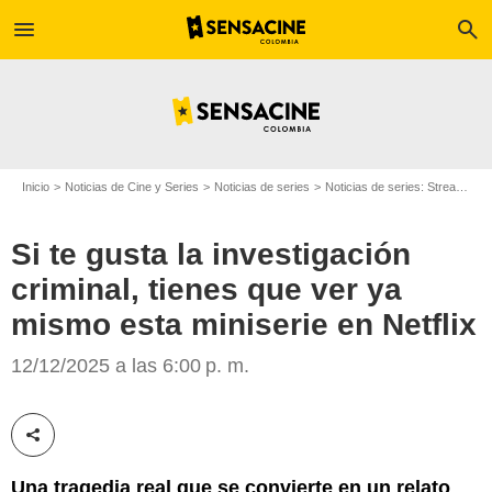
menu
search
Inicio
Noticias de Cine y Series
Noticias de series
Noticias de series: Streaming
Si te gusta la investigación
criminal, tienes que ver ya
mismo esta miniserie en Netflix
Netflix
12/12/2025 a las 6:00 p. m.
Compartir esta noticia
Una tragedia real que se convierte en un relato