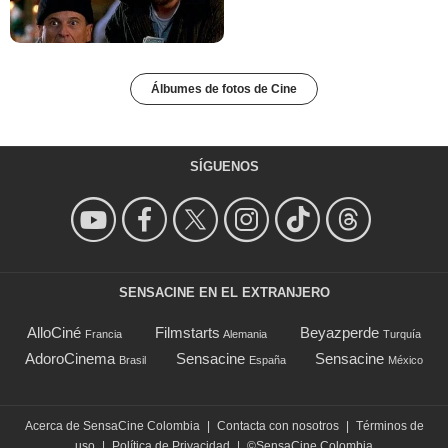
Álbumes de fotos de Cine
SÍGUENOS
SENSACINE EN EL EXTRANJERO
AlloCiné
Filmstarts
Beyazperde
Francia
Alemania
Turquía
AdoroCinema
Sensacine
Sensacine
Brasil
España
México
Acerca de SensaCine Colombia
|
Contacta con nosotros
|
Términos de
uso
|
Política de Privacidad
|
©SensaCine Colombia