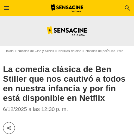
menu
search
Inicio
Noticias de Cine y Series
Noticias de cine
Noticias de películas: Streaming
La comedia clásica de Ben
Stiller que nos cautivó a todos
en nuestra infancia y por fin
está disponible en Netflix
Netflix
6/12/2025 a las 12:30 p. m.
Compartir esta noticia