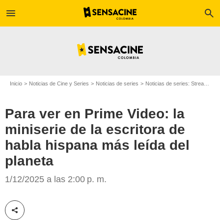
menu
search
Inicio
Noticias de Cine y Series
Noticias de series
Noticias de series: Streaming
Para ver en Prime Video: la
miniserie de la escritora de
habla hispana más leída del
planeta
Prime Video
1/12/2025 a las 2:00 p. m.
Compartir esta noticia