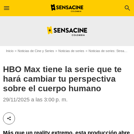
menu
search
Inicio
Noticias de Cine y Series
Noticias de series
Noticias de series: Streaming
HBO Max tiene la serie que te
hará cambiar tu perspectiva
sobre el cuerpo humano
HBO Max
29/11/2025 a las 3:00 p. m.
Compartir esta noticia
Más que un reality extremo, esta producción abre