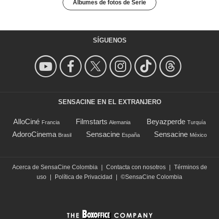
Álbumes de fotos de Serie
SÍGUENOS
SENSACINE EN EL EXTRANJERO
AlloCiné
Filmstarts
Beyazperde
Francia
Alemania
Turquía
AdoroCinema
Sensacine
Sensacine
Brasil
España
México
Acerca de SensaCine Colombia
|
Contacta con nosotros
|
Términos de
uso
|
Política de Privacidad
|
©SensaCine Colombia