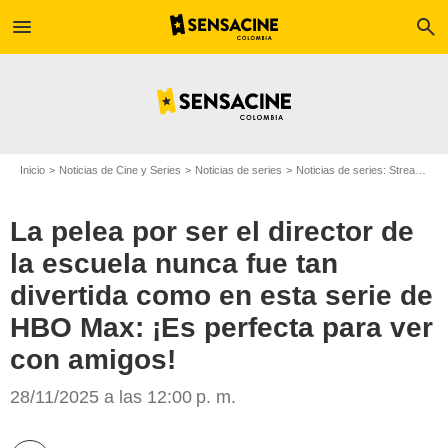
menu
search
Inicio
Noticias de Cine y Series
Noticias de series
Noticias de series: Streaming
La pelea por ser el director de
la escuela nunca fue tan
divertida como en esta serie de
HBO Max
HBO Max: ¡Es perfecta para ver
con amigos!
28/11/2025 a las 12:00 p. m.