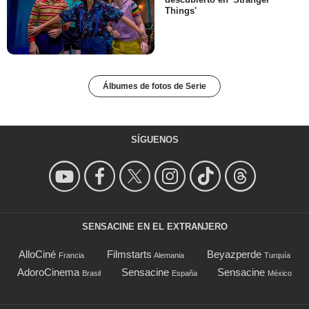
Things'
Álbumes de fotos de Serie
SÍGUENOS
SENSACINE EN EL EXTRANJERO
AlloCiné
Filmstarts
Beyazperde
Francia
Alemania
Turquía
AdoroCinema
Sensacine
Sensacine
Brasil
España
México