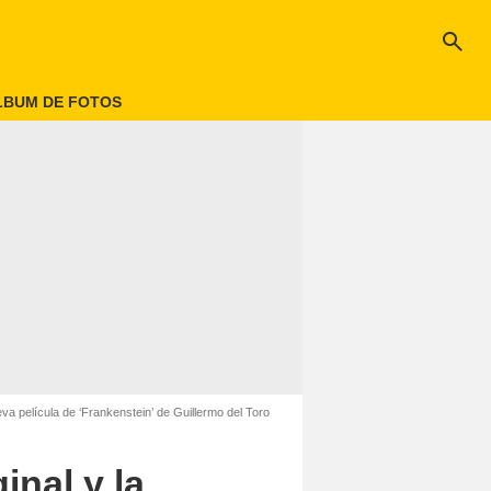
search
LBUM DE FOTOS
ueva película de ‘Frankenstein’ de Guillermo del Toro
inal y la