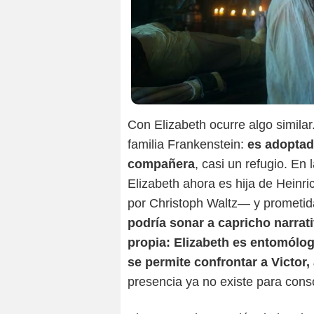
Con Elizabeth ocurre algo similar
familia Frankenstein:
es adoptad
compañera
, casi un refugio. En
Elizabeth ahora es hija de Heinr
por Christoph Waltz— y prometida
podría sonar a capricho narrat
propia: Elizabeth es entomóloga
se permite confrontar a Victor,
presencia ya no existe para consol