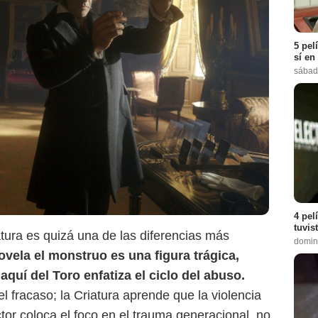
5 pel
sí en
sábad
4 pel
tuvis
iatura es quizá una de las diferencias más
domin
ovela el monstruo es una figura trágica,
Netflix
aquí del Toro enfatiza el ciclo del abuso.
el fracaso; la Criatura aprende que la violencia
tor coloca el foco en el trauma generacional, no