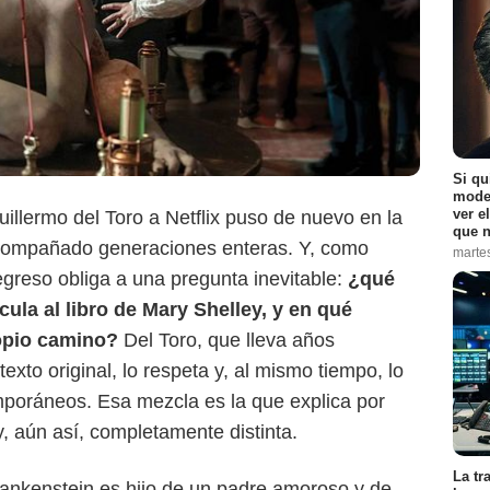
Si qu
moder
ver e
illermo del Toro a Netflix puso de nuevo en la
que n
compañado generaciones enteras. Y, como
marte
regreso obliga a una pregunta inevitable:
¿qué
cula al libro de Mary Shelley, y en qué
opio camino?
Del Toro, que lleva años
Netflix
texto original, lo respeta y, al mismo tiempo, lo
mporáneos. Esa mezcla es la que explica por
 y, aún así, completamente distinta.
La tr
Frankenstein es hijo de un padre amoroso y de