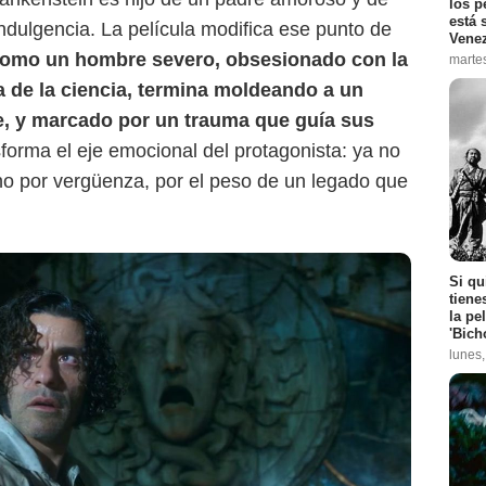
los p
está 
indulgencia. La película modifica ese punto de
Vene
 como un hombre severo, obsesionado con la
marte
ía de la ciencia, termina moldeando a un
le, y marcado por un trauma que guía sus
sforma el eje emocional del protagonista: ya no
no por vergüenza, por el peso de un legado que
Si qu
tiene
la pe
'Bich
lunes