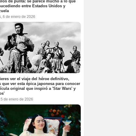
elos de punta: se parece mucho a lo que
sucediendo entre Estados Unidos y
zuela
s, 6 de enero de 2026
ieres ver el viaje del héroe definitivo,
s que ver esta épica japonesa para conocer
lícula original que inspiró a 'Star Wars' y
os'
, 5 de enero de 2026