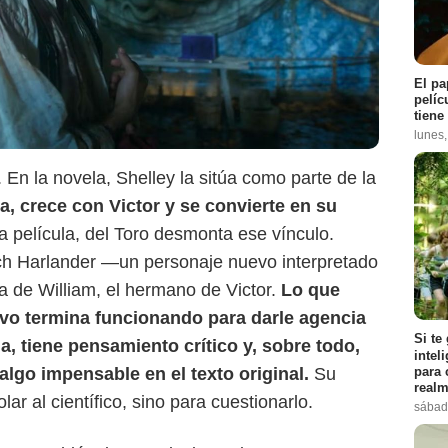
El pa
pelíc
tiene
lunes
. En la novela, Shelley la sitúa como parte de la
a, crece con Victor y se convierte en su
 la película, del Toro desmonta ese vínculo.
ich Harlander —un personaje nuevo interpretado
 de William, el hermano de Victor.
Lo que
ivo termina funcionando para darle agencia
Si te
, tiene pensamiento crítico y, sobre todo,
intel
Netflix
para 
 algo impensable en el texto original.
Su
realm
ar al científico, sino para cuestionarlo.
sábad