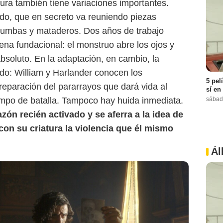
tura también tiene variaciones importantes.
ado, que en secreto va reuniendo piezas
tumbas y mataderos. Dos años de trabajo
ena fundacional: el monstruo abre los ojos y
absoluto. En la adaptación, en cambio, la
do: William y Harlander conocen los
5 pel
reparación del pararrayos que dará vida al
sí en
sábad
mpo de batalla. Tampoco hay huida inmediata.
zón recién activado y se aferra a la idea de
con su criatura la violencia que él mismo
Ál