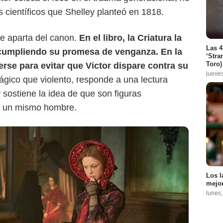
es científicos que Shelley planteó en 1818.
se aparta del canon.
En el libro, la Criatura la
Las 4
cumpliendo su promesa de venganza. En la
‘Stra
Toro)
nerse para evitar que Victor dispare contra su
jueve
rágico que violento, responde a una lectura
y sostiene la idea de que son figuras
e un mismo hombre.
Los l
mejor
lunes