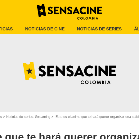
ICIAS
NOTICIAS DE CINE
NOTICIAS DE SERIES
Á
Crunchyroll
es
Noticias de series: Streaming
Este es el anime que te hará querer organizar una sal
e que te hará querer organiz