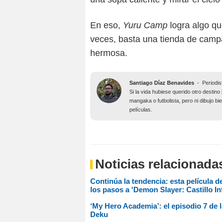
En eso,
Yuru Camp
logra algo q
veces, basta una tienda de campañ
hermosa.
Santiago Díaz Benavides
-
Periodis
Si la vida hubiese querido otro desti
mangaka o futbolista, pero ni dibujo b
películas.
Noticias relacionada
Continúa la tendencia: esta película d
los pasos a 'Demon Slayer: Castillo Inf
‘My Hero Academia’: el episodio 7 de l
Deku