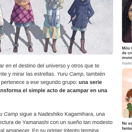
Milo 
de cr
mund
Crunchyroll
marte
 en el destino del universo y otros que te
nte y mirar las estrellas.
Yuru Camp
, también
, pertenece a ese segundo grupo:
una serie
transforma el simple acto de acampar en una
ru Camp
sigue a Nadeshiko Kagamihara, una
fectura de Yamanashi con un sueño tan modesto
No es
fanta
al amanecer. En su primer intento termina