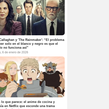
Callaghan y 'The Rainmaker': “El problema
eer solo en el blanco y negro es que el
o no funciona así”
s, 6 de enero de 2026
 lo que parece: el anime de cocina y
sía en Netflix que esconde una trama