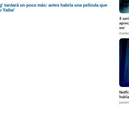
g' tardará un poco más: antes habría una película que
o Yaiba'
4 ser
aprec
ver
marte
Netfl
había
jueve