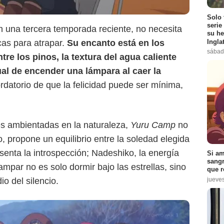
Solo 
serie
n una tercera temporada reciente, no necesita
Crunchyroll
su he
Ingla
icas para atrapar.
Su encanto está en los
sábad
ntre los pinos, la textura del agua caliente
tual de encender una lámpara al caer la
datorio de que la felicidad puede ser mínima,
es ambientadas en la naturaleza,
Yuru Camp
no
o, propone un equilibrio entre la soledad elegida
senta la introspección; Nadeshiko, la energía
Si am
sangr
mpar no es solo dormir bajo las estrellas, sino
que r
jueve
o del silencio.