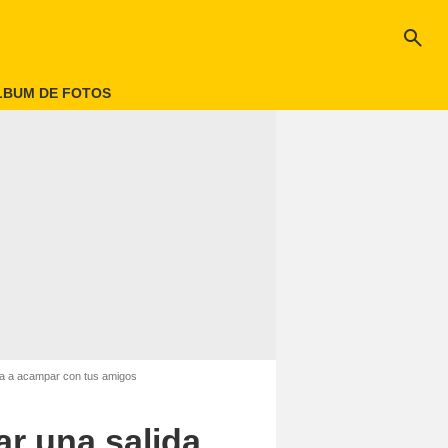
search
LBUM DE FOTOS
ida a acampar con tus amigos
ar una salida