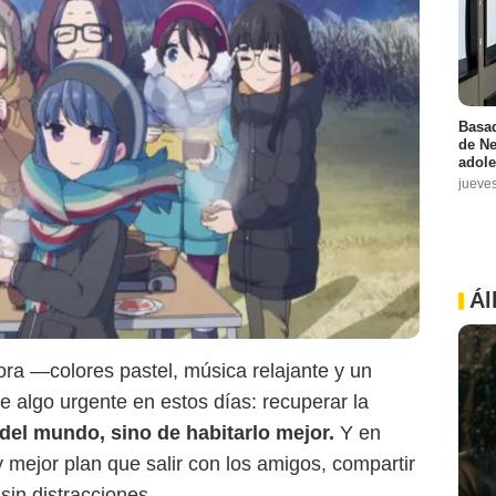
Basad
de Ne
adole
jueve
Ál
ora —colores pastel, música relajante y un
e algo urgente en estos días: recuperar la
 del mundo, sino de habitarlo mejor.
Y en
 mejor plan que salir con los amigos, compartir
 sin distracciones.