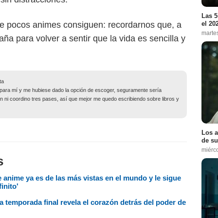
Las 5
ue pocos animes consiguen: recordarnos que, a
el 20
marte
a para volver a sentir que la vida es sencilla y
ta
no para mí y me hubiese dado la opción de escoger, seguramente sería
ien ni coordino tres pases, así que mejor me quedo escribiendo sobre libros y
Los a
de su
miérc
s
e anime ya es de las más vistas en el mundo y le sigue
inito'
a temporada final revela el corazón detrás del poder de