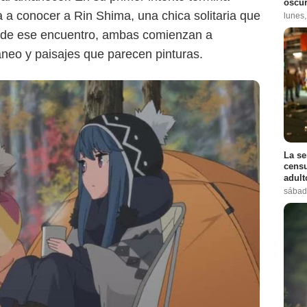
oscur
va a conocer a Rin Shima, una chica solitaria que
lunes
esde ese encuentro, ambas comienzan a
áneo y paisajes que parecen pinturas.
La se
censu
adul
sábad