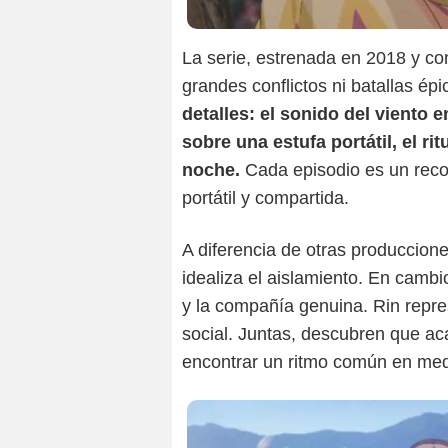
La serie, estrenada en 2018 y co
grandes conflictos ni batallas ép
detalles: el sonido del viento e
sobre una estufa portátil, el ri
noche.
Cada episodio es un recor
portátil y compartida.
A diferencia de otras produccion
idealiza el aislamiento. En cambi
y la compañía genuina. Rin repre
social. Juntas, descubren que aca
encontrar un ritmo común en medi