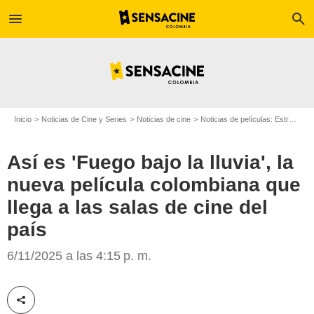
menu
search
Inicio
Noticias de Cine y Series
Noticias de cine
Noticias de películas: Estreno de película
Así es 'Fuego bajo la lluvia', la
nueva película colombiana que
llega a las salas de cine del
país
Cortesía
6/11/2025 a las 4:15 p. m.
Compartir esta noticia