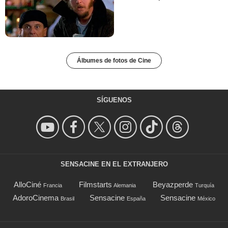
Álbumes de fotos de Cine
SÍGUENOS
SENSACINE EN EL EXTRANJERO
AlloCiné
Filmstarts
Beyazperde
Francia
Alemania
Turquía
AdoroCinema
Sensacine
Sensacine
Brasil
España
México