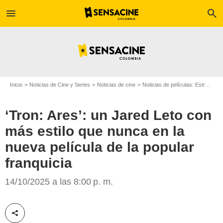
menu
search
Inicio
Noticias de Cine y Series
Noticias de cine
Noticias de películas: Estreno de película
‘Tron: Ares’: un Jared Leto con
más estilo que nunca en la
nueva película de la popular
franquicia
14/10/2025 a las 8:00 p. m.
Cinecolor Colombia
Compartir esta noticia