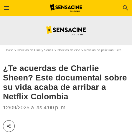
menu
search
Inicio
Noticias de Cine y Series
Noticias de cine
Noticias de películas: Streaming
¿Te acuerdas de Charlie
Sheen? Este documental sobre
su vida acaba de arribar a
Netflix
Netflix Colombia
12/09/2025 a las 4:00 p. m.
Compartir esta noticia