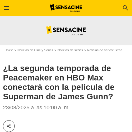
menu
search
Inicio
Noticias de Cine y Series
Noticias de series
Noticias de series: Streaming
¿La segunda temporada de
Peacemaker en HBO Max
conectará con la película de
Superman de James Gunn?
23/08/2025 a las 10:00 a. m.
HBO Max
Compartir esta noticia