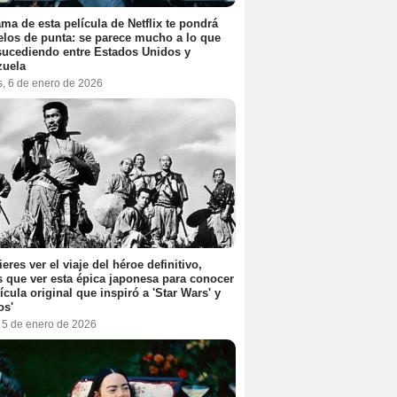
ama de esta película de Netflix te pondrá
elos de punta: se parece mucho a lo que
sucediendo entre Estados Unidos y
zuela
s, 6 de enero de 2026
ieres ver el viaje del héroe definitivo,
s que ver esta épica japonesa para conocer
lícula original que inspiró a 'Star Wars' y
os'
, 5 de enero de 2026