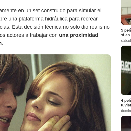
iamente en un set construido para simular el
bre una plataforma hidráulica para recrear
cias. Esta decisión técnica no solo dio realismo
5 pel
los actores a trabajar con
una proximidad
sí en
sábad
n
.
4 pel
tuvis
domin