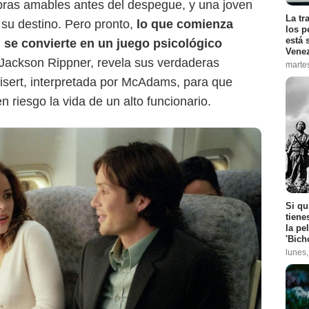
bras amables antes del despegue, y una joven
La tr
a su destino. Pero pronto,
lo que comienza
los p
está 
se convierte en un juego psicológico
Vene
 Jackson Rippner, revela sus verdaderas
marte
eisert, interpretada por McAdams, para que
 riesgo la vida de un alto funcionario.
Si qu
tiene
la pe
'Bich
lunes