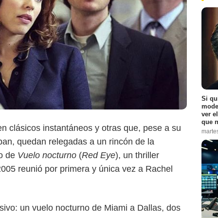
Si qu
moder
ver e
Netflix
que n
en clásicos instantáneos y otras que, pese a su
marte
cipan, quedan relegadas a un rincón de la
so de
Vuelo nocturno
(
Red Eye
), un thriller
005 reunió por primera y única vez a Rachel
nsivo: un vuelo nocturno de Miami a Dallas, dos