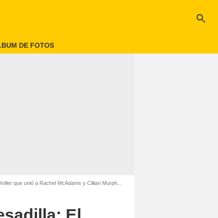
search
LBUM DE FOTOS
 unió a Rachel McAdams y Cillian Murphy y casi nadie recuerda
sadilla: El