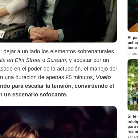
Netflix
El pa
pelíc
tiene
: dejar a un lado los elementos sobrenaturales
lunes
lla en Elm Street
o
Scream
, y apostar por un
do en el poder de la actuación, el manejo del
Con una duración de apenas 85 minutos,
Vuelo
do para escalar la tensión, convirtiendo el
en un escenario sofocante.
Si te
intel
para 
realm
sábad