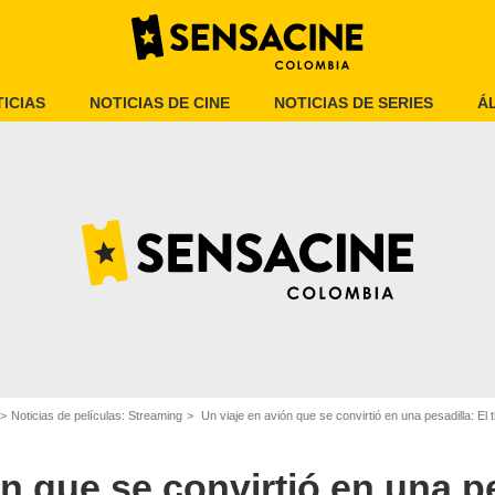
ICIAS
NOTICIAS DE CINE
NOTICIAS DE SERIES
Á
Noticias de películas: Streaming
Un viaje en avión que se convirtió en una pesadilla: El thriller que
Netflix
n que se convirtió en una pe