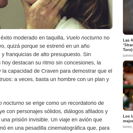
 éxito moderado en taquilla,
Vuelo nocturno
no
Las 4
‘Stra
ivo, quizá porque se estrenó en un año
Toro)
 franquicias de alto presupuesto. Sin
jueve
hoy destacan su ritmo sin concesiones, la
y la capacidad de Craven para demostrar que el
ruos: a veces, basta un hombre con un plan y
o nocturno
se erige como un recordatorio de
e con personajes sólidos, diálogos afilados y
Los l
una prisión invisible. Un viaje en avión que
mejor
lunes
rmó en una pesadilla cinematográfica que, para