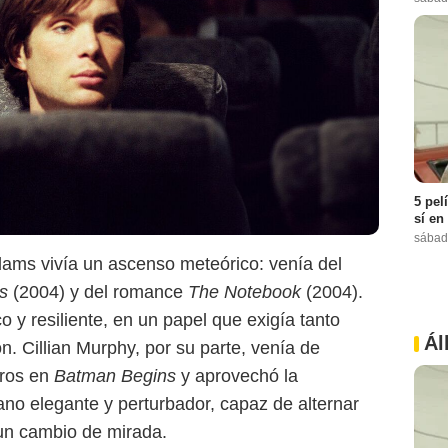
5 pel
sí en
sábad
ms vivía un ascenso meteórico: venía del
Netflix
s
(2004) y del romance
The Notebook
(2004).
o y resiliente, en un papel que exigía tanto
Ál
. Cillian Murphy, por su parte, venía de
aros en
Batman Begins
y aprovechó la
lano elegante y perturbador, capaz de alternar
n cambio de mirada.