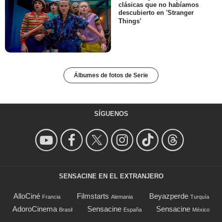
clásicas que no habíamos
descubierto en 'Stranger
Things'
Álbumes de fotos de Serie
SÍGUENOS
SENSACINE EN EL EXTRANJERO
AlloCiné
Filmstarts
Beyazperde
Francia
Alemania
Turquía
AdoroCinema
Sensacine
Sensacine
Brasil
España
México