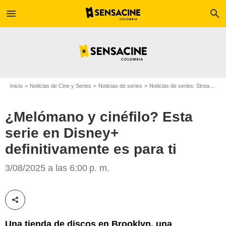
menu
search
Inicio
Noticias de Cine y Series
Noticias de series
Noticias de series: Streaming
¿Melómano y cinéfilo? Esta
serie en Disney+
definitivamente es para ti
Disney+
3/08/2025 a las 6:00 p. m.
Compartir esta noticia
Una tienda de discos en Brooklyn, una