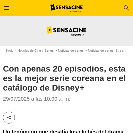
menu
search
Inicio
Noticias de Cine y Series
Noticias de series
Noticias de series: Streaming
Con apenas 20 episodios, esta
es la mejor serie coreana en el
catálogo de Disney+
Disney+
29/07/2025 a las 10:00 a. m.
Compartir esta noticia
Un fenómeno que desafía los clichés del drama