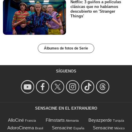
Netflix: 3 guiños a películas
clásicas que no habíamos
descubierto en 'Stranger
Things'
Álbumes de fotos de Serie
SÍGUENOS
SENSACINE EN EL EXTRANJERO
AlloCiné
Filmstarts
Beyazperde
Francia
Alemania
Turquía
AdoroCinema
Sensacine
Sensacine
Brasil
España
México