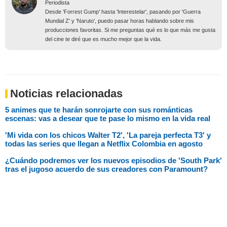
Periodista
Desde 'Forrest Gump' hasta 'Interestelar', pasando por 'Guerra
Mundial Z' y 'Naruto', puedo pasar horas hablando sobre mis
producciones favoritas. Si me preguntas qué es lo que más me gusta
del cine te diré que es mucho mejor que la vida.
Noticias relacionadas
5 animes que te harán sonrojarte con sus románticas
escenas: vas a desear que te pase lo mismo en la vida real
'Mi vida con los chicos Walter T2', 'La pareja perfecta T3' y
todas las series que llegan a Netflix Colombia en agosto
¿Cuándo podremos ver los nuevos episodios de 'South Park'
tras el jugoso acuerdo de sus creadores con Paramount?