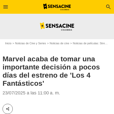
menu
search
Inicio
Noticias de Cine y Series
Noticias de cine
Noticias de películas: Streaming
Marvel acaba de tomar una
importante decisión a pocos
días del estreno de 'Los 4
Fantásticos'
23/07/2025 a las 11:00 a. m.
Marvel Studios
Compartir esta noticia