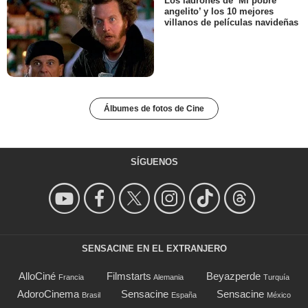
Los ladrones de ‘Mi pobre
angelito’ y los 10 mejores
villanos de películas navideñas
Álbumes de fotos de Cine
SÍGUENOS
SENSACINE EN EL EXTRANJERO
AlloCiné
Filmstarts
Beyazperde
Francia
Alemania
Turquía
AdoroCinema
Sensacine
Sensacine
Brasil
España
México