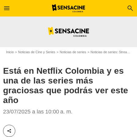
menu
search
Inicio
Noticias de Cine y Series
Noticias de series
Noticias de series: Streaming
Está en Netflix Colombia y es
una de las series más
graciosas que podrás ver este
año
Netflix
23/07/2025 a las 10:00 a. m.
Compartir esta noticia