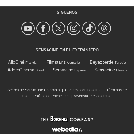
SÍGUENOS
SENSACINE EN EL EXTRANJERO
AlloCiné
Filmstarts
Beyazperde
Francia
Alemania
Turquía
AdoroCinema
Sensacine
Sensacine
Brasil
España
México
Acerca de SensaCine Colombia
|
Contacta con nosotros
|
Términos de
uso
|
Política de Privacidad
|
©SensaCine Colombia