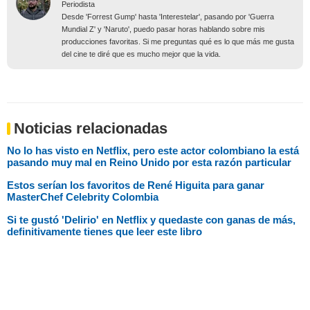
Periodista
Desde 'Forrest Gump' hasta 'Interestelar', pasando por 'Guerra
Mundial Z' y 'Naruto', puedo pasar horas hablando sobre mis
producciones favoritas. Si me preguntas qué es lo que más me gusta
del cine te diré que es mucho mejor que la vida.
Noticias relacionadas
No lo has visto en Netflix, pero este actor colombiano la está
pasando muy mal en Reino Unido por esta razón particular
Estos serían los favoritos de René Higuita para ganar
MasterChef Celebrity Colombia
Si te gustó 'Delirio' en Netflix y quedaste con ganas de más,
definitivamente tienes que leer este libro