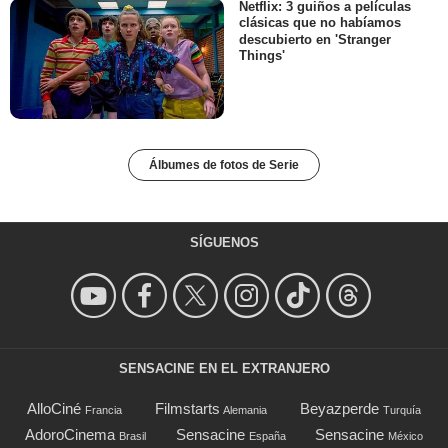
Netflix: 3 guiños a películas
clásicas que no habíamos
descubierto en 'Stranger
Things'
Álbumes de fotos de Serie
SÍGUENOS
SENSACINE EN EL EXTRANJERO
AlloCiné
Filmstarts
Beyazperde
Francia
Alemania
Turquía
AdoroCinema
Sensacine
Sensacine
Brasil
España
México