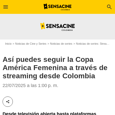
menu
search
Inicio
Noticias de Cine y Series
Noticias de series
Noticias de series: Streaming
Así puedes seguir la Copa
América Femenina a través de
streaming desde Colombia
Google
22/07/2025 a las 1:00 p. m.
Compartir esta noticia
Desde televisión abierta hasta plataformas