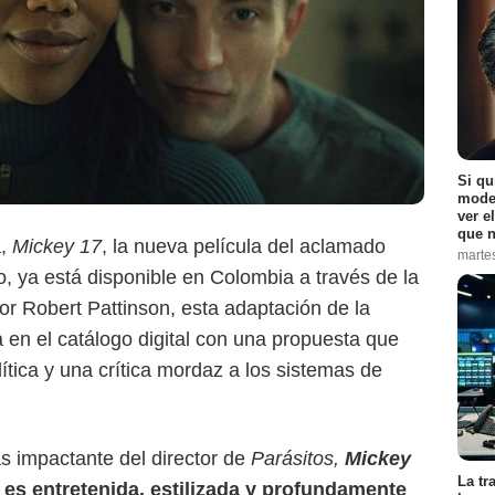
Si qu
moder
ver e
que n
a,
Mickey 17
, la nueva película del aclamado
marte
, ya está disponible en Colombia a través de la
r Robert Pattinson, esta adaptación de la
Max
 en el catálogo digital con una propuesta que
lítica y una crítica mordaz a los sistemas de
s impactante del director de
Parásitos,
Mickey
La tr
es entretenida, estilizada y profundamente