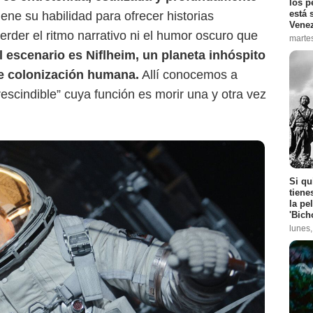
los p
está 
ne su habilidad para ofrecer historias
Vene
erder el ritmo narrativo ni el humor oscuro que
marte
l escenario es Niflheim, un planeta inhóspito
de colonización humana.
Allí conocemos a
escindible” cuya función es morir una y otra vez
Si qu
tiene
la pe
'Bich
lunes