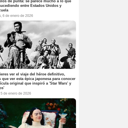
elos de punta: se parece mucho a lo que
sucediendo entre Estados Unidos y
zuela
s, 6 de enero de 2026
ieres ver el viaje del héroe definitivo,
s que ver esta épica japonesa para conocer
lícula original que inspiró a 'Star Wars' y
os'
, 5 de enero de 2026