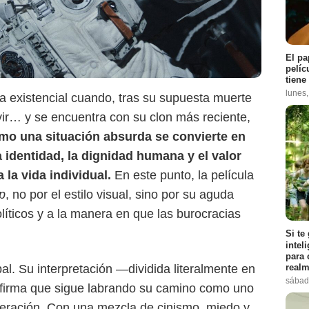
El pa
pelíc
tiene
lunes
ma existencial cuando, tras su supuesta muerte
ir… y se encuentra con su clon más reciente,
Max
o una situación absurda se convierte en
 identidad, la dignidad humana y el valor
 la vida individual.
En este punto, la película
p
, no por el estilo visual, sino por su aguda
políticos y a la manera en que las burocracias
Si te
intel
para 
realm
ipal. Su interpretación —dividida literalmente en
sábad
firma que sigue labrando su camino como uno
neración. Con una mezcla de cinismo, miedo y