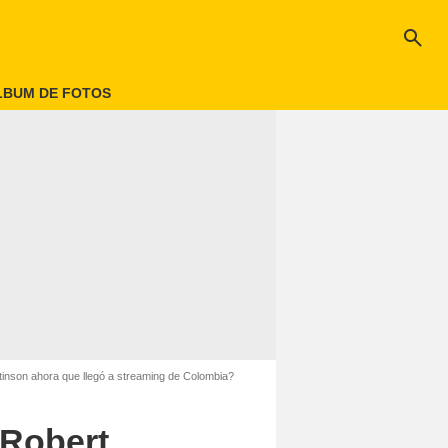
search
LBUM DE FOTOS
ttinson ahora que llegó a streaming de Colombia?
 Robert