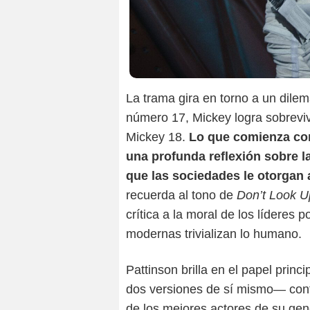
La trama gira en torno a un dile
número 17, Mickey logra sobreviv
Mickey 18.
Lo que comienza com
una profunda reflexión sobre la
que las sociedades le otorgan a
recuerda al tono de
Don’t Look U
crítica a la moral de los líderes 
modernas trivializan lo humano.
Pattinson brilla en el papel princ
dos versiones de sí mismo— con
de los mejores actores de su ge