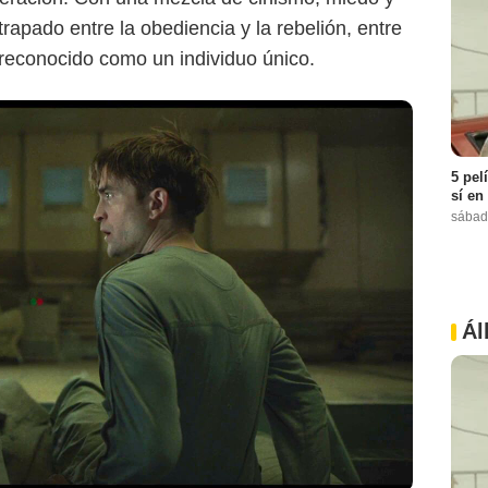
trapado entre la obediencia y la rebelión, entre
 reconocido como un individuo único.
5 pel
sí en
sábad
Ál
Max