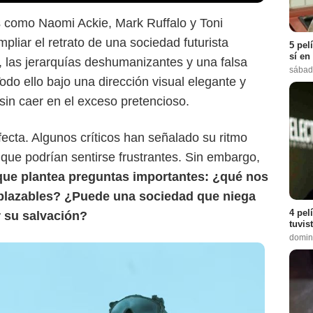
 como Naomi Ackie, Mark Ruffalo y Toni
pliar el retrato de una sociedad futurista
5 pel
sí en
o, las jerarquías deshumanizantes y una falsa
sábad
do ello bajo una dirección visual elegante y
 sin caer en el exceso pretencioso.
fecta. Algunos críticos han señalado su ritmo
que podrían sentirse frustrantes. Sin embargo,
 que plantea preguntas importantes: ¿qué nos
azables? ¿Puede una sociedad que niega
4 pel
r su salvación?
tuvis
domin