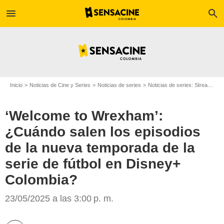
menu
search
Inicio
Noticias de Cine y Series
Noticias de series
Noticias de series: Streaming
‘Welcome to Wrexham’:
¿Cuándo salen los episodios
de la nueva temporada de la
Disney+
serie de fútbol en Disney+
Colombia?
23/05/2025 a las 3:00 p. m.