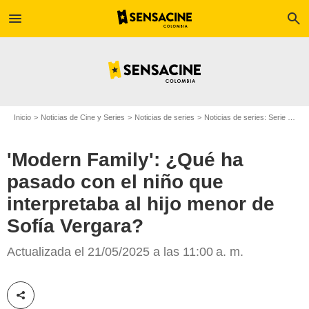
menu
search
Inicio
Noticias de Cine y Series
Noticias de series
Noticias de series: Serie de televisión
'Modern Family': ¿Qué ha
pasado con el niño que
interpretaba al hijo menor de
Sofía Vergara?
Screen Rant
Actualizada el 21/05/2025 a las 11:00 a. m.
Compartir esta noticia