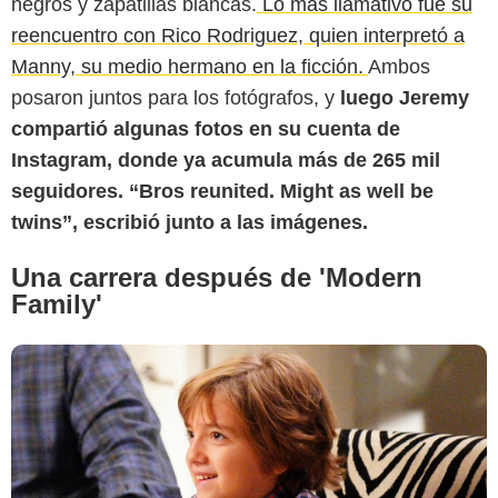
negros y zapatillas blancas.
Lo más llamativo fue su
reencuentro con Rico Rodriguez, quien interpretó a
Manny, su medio hermano en la ficción.
Ambos
Daily Mail
posaron juntos para los fotógrafos, y
luego Jeremy
compartió algunas fotos en su cuenta de
Instagram, donde ya acumula más de 265 mil
seguidores. “Bros reunited. Might as well be
twins”, escribió junto a las imágenes.
Una carrera después de 'Modern
Family'