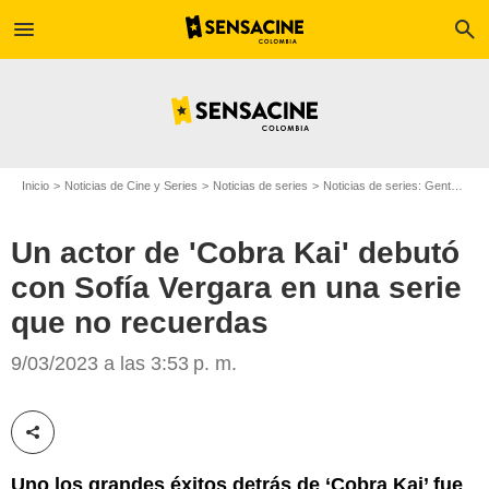
menu
search
Inicio
Noticias de Cine y Series
Noticias de series
Noticias de series: Gente
Un
Un actor de 'Cobra Kai' debutó
con Sofía Vergara en una serie
que no recuerdas
9/03/2023 a las 3:53 p. m.
Sensacine
Compartir esta noticia
Uno los grandes éxitos detrás de ‘Cobra Kai’ fue