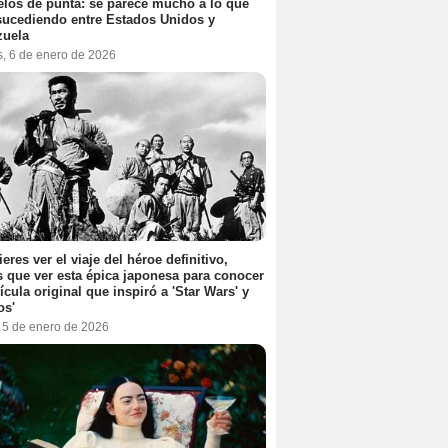
elos de punta: se parece mucho a lo que
sucediendo entre Estados Unidos y
zuela
s, 6 de enero de 2026
ieres ver el viaje del héroe definitivo,
s que ver esta épica japonesa para conocer
lícula original que inspiró a 'Star Wars' y
os'
, 5 de enero de 2026