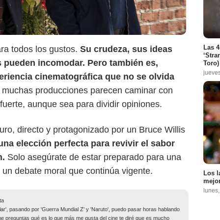
Las 4
ra todos los gustos.
Su crudeza, sus ideas
‘Stra
es pueden incomodar. Pero también es,
Toro)
jueve
eriencia cinematográfica que no se olvida
 muchas producciones parecen caminar con
 fuerte, aunque sea para dividir opiniones.
duro, directo y protagonizado por un Bruce Willis
na elección perfecta para revivir el sabor
n.
Solo asegúrate de estar preparado para una
y un debate moral que continúa vigente.
Los l
mejor
lunes
ta
lar', pasando por 'Guerra Mundial Z' y 'Naruto', puedo pasar horas hablando
me preguntas qué es lo que más me gusta del cine te diré que es mucho