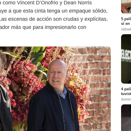
 como Vincent D’Onofrio y Dean Norris
buye a que esta cinta tenga un empaque sólido,
Las escenas de acción son crudas y explícitas,
5 pel
sí en
tador más que para impresionarlo con
sábad
4 pel
tuvis
domin