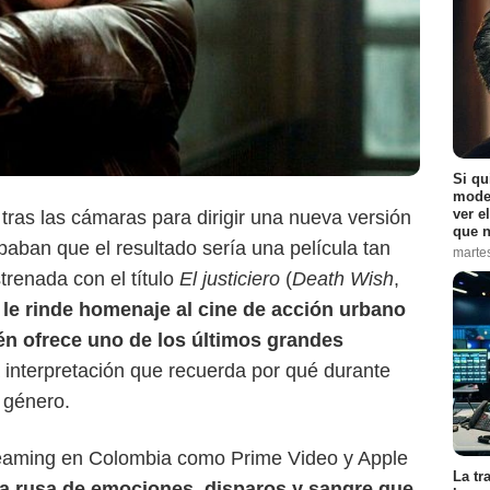
Si qu
moder
ver e
tras las cámaras para dirigir una nueva versión
que n
paban que el resultado sería una película tan
marte
renada con el título
El justiciero
(
Death Wish
,
Apple TV+
 le rinde homenaje al cine de acción urbano
én ofrece uno de los últimos grandes
 interpretación que recuerda por qué durante
 género.
reaming en Colombia como Prime Video y Apple
La tr
 rusa de emociones, disparos y sangre que