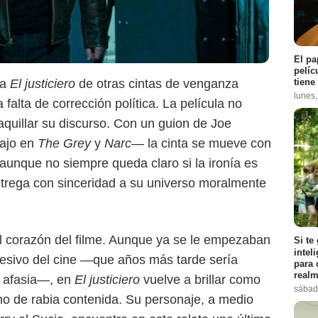
El pa
pelíc
tiene
 a
El justiciero
de otras cintas de venganza
lunes
alta de corrección política. La película no
IMDb
aquillar su discurso. Con un guion de Joe
ajo en
The Grey
y
Narc
— la cinta se mueve con
ra, aunque no siempre queda claro si la ironía es
ntrega con sinceridad a su universo moralmente
el corazón del filme. Aunque ya se le empezaban
Si te
intel
gresivo del cine —que años más tarde sería
para 
realm
e afasia—, en
El justiciero
vuelve a brillar como
sábad
lleno de rabia contenida. Su personaje, a medio