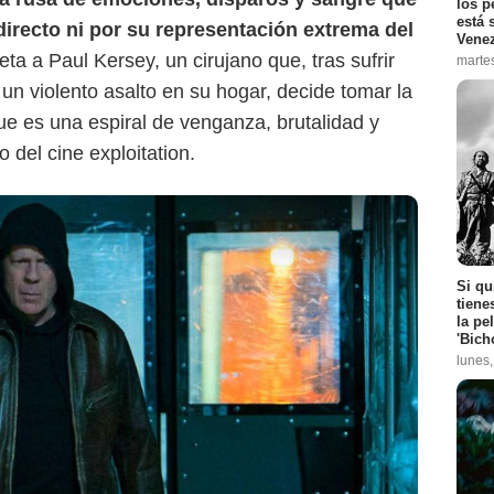
los p
está 
directo ni por su representación extrema del
Vene
reta a Paul Kersey, un cirujano que, tras sufrir
marte
 un violento asalto en su hogar, decide tomar la
gue es una espiral de venganza, brutalidad y
o del cine exploitation.
Si qu
tiene
la pe
'Bich
lunes