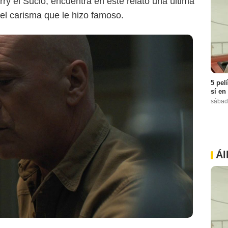
y el Sucio, encuentra en este relato una última
el carisma que le hizo famoso.
5 pel
sí en
sábad
Apple TV+
Ál