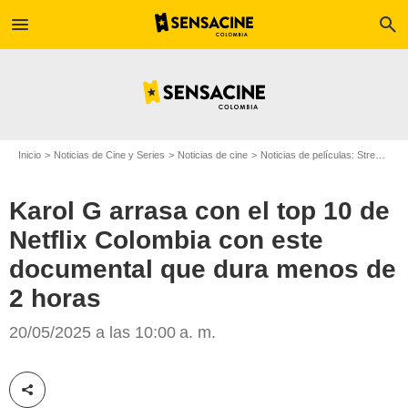
menu
search
Inicio
Noticias de Cine y Series
Noticias de cine
Noticias de películas: Streaming
Karol G arrasa con el top 10 de
Netflix Colombia con este
documental que dura menos de
2 horas
20/05/2025 a las 10:00 a. m.
Netflix
Compartir esta noticia