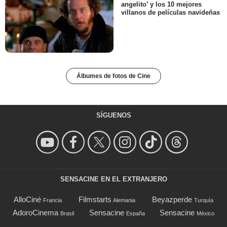
angelito’ y los 10 mejores
villanos de películas navideñas
Álbumes de fotos de Cine
SÍGUENOS
SENSACINE EN EL EXTRANJERO
AlloCiné
Filmstarts
Beyazperde
Francia
Alemania
Turquía
AdoroCinema
Sensacine
Sensacine
Brasil
España
México