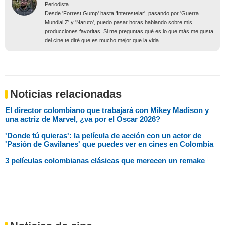
Periodista
Desde 'Forrest Gump' hasta 'Interestelar', pasando por 'Guerra
Mundial Z' y 'Naruto', puedo pasar horas hablando sobre mis
producciones favoritas. Si me preguntas qué es lo que más me gusta
del cine te diré que es mucho mejor que la vida.
Noticias relacionadas
El director colombiano que trabajará con Mikey Madison y
una actriz de Marvel, ¿va por el Oscar 2026?
'Donde tú quieras': la película de acción con un actor de
'Pasión de Gavilanes' que puedes ver en cines en Colombia
3 películas colombianas clásicas que merecen un remake