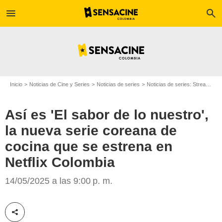
menu
search
Inicio
Noticias de Cine y Series
Noticias de series
Noticias de series: Streaming
Así es 'El sabor de lo nuestro',
la nueva serie coreana de
cocina que se estrena en
Netflix
Netflix Colombia
14/05/2025 a las 9:00 p. m.
Compartir esta noticia