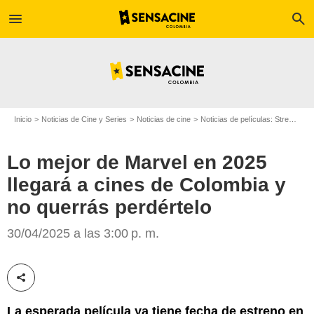
menu
search
Inicio
Noticias de Cine y Series
Noticias de cine
Noticias de películas: Streaming
Lo mejor de Marvel en 2025
llegará a cines de Colombia y
no querrás perdértelo
30/04/2025 a las 3:00 p. m.
Marvel
Compartir esta noticia
La esperada película ya tiene fecha de estreno en