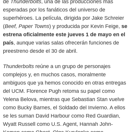
de
Thunderbolts
, una de las producciones más
esperadas por los fanáticos del universo de
superhéroes. La película, dirigida por Jake Schreier
(
Beef, Paper Towns
) y producida por Kevin Feige,
se
estrena oficialmente este jueves 1 de mayo en el
país
, aunque varias salas ofrecerán funciones de
preestreno desde el 30 de abril.
Thunderbolts
reúne a un grupo de personajes
complejos y, en muchos casos, moralmente
ambiguos que ya hemos conocido en otras entregas
del UCM. Florence Pugh retoma su papel como
Marvel
Yelena Belova, mientras que Sebastian Stan vuelve
como Bucky Barnes, el Soldado del Invierno. A ellos
se les suman David Harbour como Red Guardian,
Wyatt Russell como U.S. Agent, Hannah John-