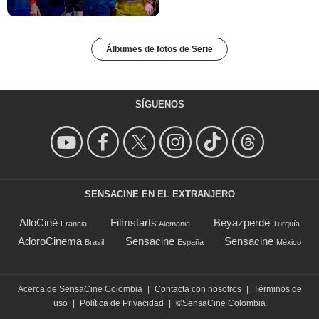
Álbumes de fotos de Serie
SÍGUENOS
SENSACINE EN EL EXTRANJERO
AlloCiné
Filmstarts
Beyazperde
Francia
Alemania
Turquía
AdoroCinema
Sensacine
Sensacine
Brasil
España
México
Acerca de SensaCine Colombia
|
Contacta con nosotros
|
Términos de
uso
|
Política de Privacidad
|
©SensaCine Colombia