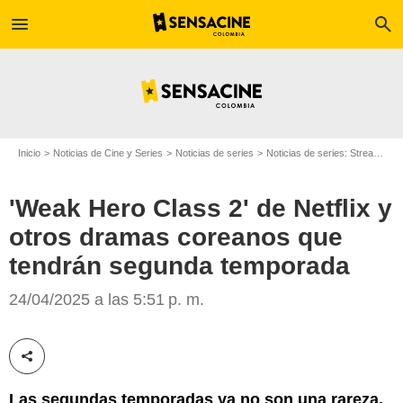
menu
search
Inicio
Noticias de Cine y Series
Noticias de series
Noticias de series: Streaming
'Weak Hero Class 2' de Netflix y
otros dramas coreanos que
tendrán segunda temporada
Netflix
24/04/2025 a las 5:51 p. m.
Compartir esta noticia
Las segundas temporadas ya no son una rareza,