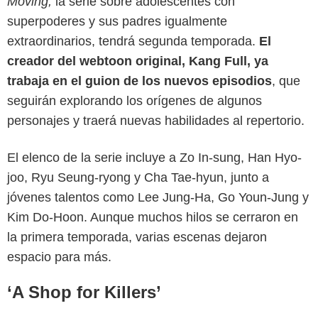
Moving,
la serie sobre adolescentes con
superpoderes y sus padres igualmente
extraordinarios, tendrá segunda temporada.
El
creador del webtoon original, Kang Full, ya
trabaja en el guion de los nuevos episodios
, que
seguirán explorando los orígenes de algunos
personajes y traerá nuevas habilidades al repertorio.
Trends- Kpopmap
El elenco de la serie incluye a Zo In-sung, Han Hyo-
joo, Ryu Seung-ryong y Cha Tae-hyun, junto a
jóvenes talentos como Lee Jung-Ha, Go Youn-Jung y
Kim Do-Hoon. Aunque muchos hilos se cerraron en
la primera temporada, varias escenas dejaron
espacio para más.
‘A Shop for Killers’