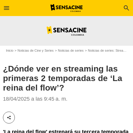
menu
search
Inicio
Noticias de Cine y Series
Noticias de series
Noticias de series: Streaming
¿Dónde ver en streaming las
primeras 2 temporadas de ‘La
reina del flow’?
Netflix
18/04/2025 a las 9:45 a. m.
Compartir esta noticia
'La reina del flow' estrenará su tercera temporada