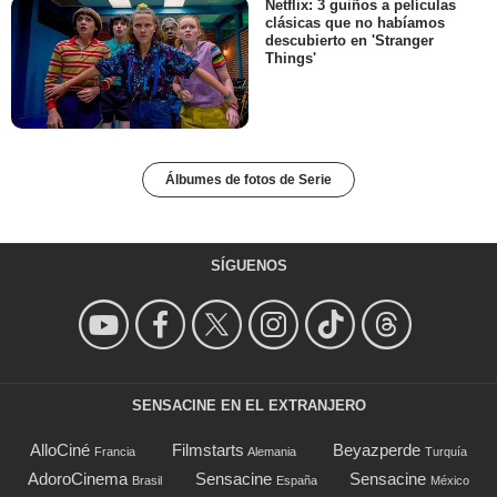
Netflix: 3 guiños a películas
clásicas que no habíamos
descubierto en 'Stranger
Things'
Álbumes de fotos de Serie
SÍGUENOS
SENSACINE EN EL EXTRANJERO
AlloCiné
Filmstarts
Beyazperde
Francia
Alemania
Turquía
AdoroCinema
Sensacine
Sensacine
Brasil
España
México