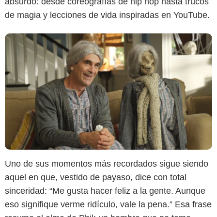
absurdo: desde coreografías de hip hop hasta trucos
de magia y lecciones de vida inspiradas en YouTube.
Uno de sus momentos más recordados sigue siendo
aquel en que, vestido de payaso, dice con total
Disney+
sinceridad: “Me gusta hacer feliz a la gente. Aunque
eso signifique verme ridículo, vale la pena.” Esa frase