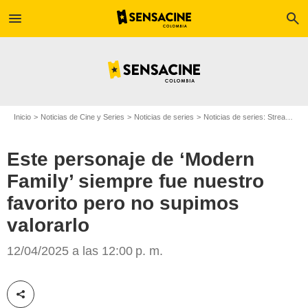
menu
search
Inicio
Noticias de Cine y Series
Noticias de series
Noticias de series: Streaming
Este personaje de ‘Modern
Family’ siempre fue nuestro
favorito pero no supimos
Disney+
valorarlo
12/04/2025 a las 12:00 p. m.
Compartir esta noticia