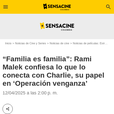
menu
search
Inicio
Noticias de Cine y Series
Noticias de cine
Noticias de películas: Estreno de película
“Familia es familia”: Rami
Malek confiesa lo que lo
conecta con Charlie, su papel
en ‘Operación venganza’
The Hollywood Reporter
12/04/2025 a las 2:00 p. m.
Compartir esta noticia