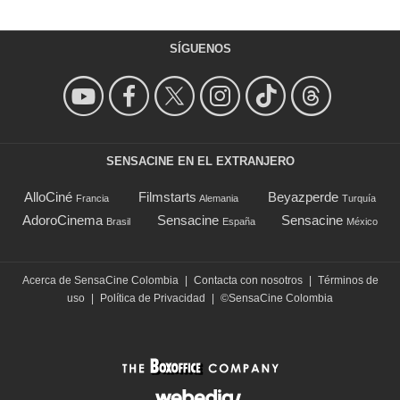
SÍGUENOS
SENSACINE EN EL EXTRANJERO
AlloCiné
Filmstarts
Beyazperde
Francia
Alemania
Turquía
AdoroCinema
Sensacine
Sensacine
Brasil
España
México
Acerca de SensaCine Colombia
|
Contacta con nosotros
|
Términos de
uso
|
Política de Privacidad
|
©SensaCine Colombia