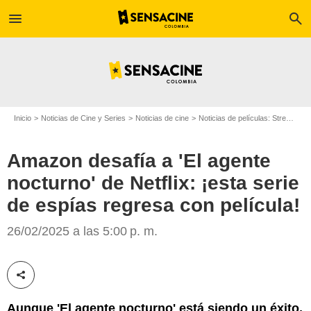
menu
search
Inicio
Noticias de Cine y Series
Noticias de cine
Noticias de películas: Streaming
Amazon desafía a 'El agente
nocturno' de Netflix: ¡esta serie
de espías regresa con película!
Prime Video
26/02/2025 a las 5:00 p. m.
Compartir esta noticia
Aunque 'El agente nocturno' está siendo un éxito,