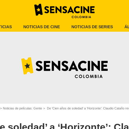
ICIAS
NOTICIAS DE CINE
NOTICIAS DE SERIES
Á
Noticias de películas: Gente
De ‘Cien años de soledad’ a ‘Horizonte’: Claudio Cataño revela el
Tarantula Distribution
e soledad’ a ‘Horizonte’: C