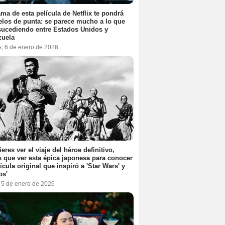
ama de esta película de Netflix te pondrá
elos de punta: se parece mucho a lo que
sucediendo entre Estados Unidos y
zuela
s, 6 de enero de 2026
ieres ver el viaje del héroe definitivo,
s que ver esta épica japonesa para conocer
lícula original que inspiró a 'Star Wars' y
os'
, 5 de enero de 2026