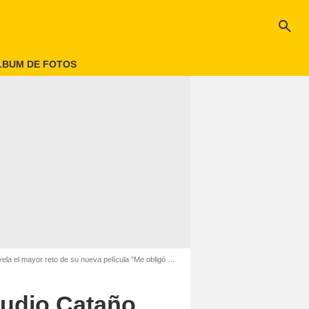
search
LBUM DE FOTOS
 mayor reto de su nueva película "Me obligó a escuchar"
laudio Cataño