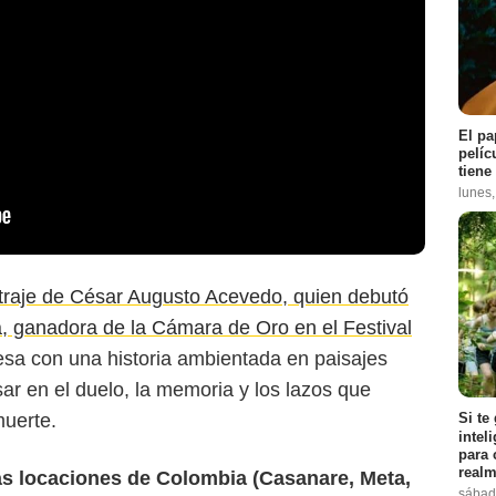
El pa
pelíc
tiene
lunes
traje de César Augusto Acevedo, quien debutó
a, ganadora de la Cámara de Oro en el Festival
El Tiempo
sa con una historia ambientada en paisajes
sar en el duelo, la memoria y los lazos que
muerte.
Si te
intel
para 
realm
ias locaciones de Colombia (Casanare, Meta,
sábad