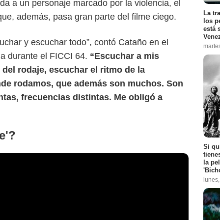
ida a un personaje marcado por la violencia, el
La tr
 que, además, pasa gran parte del filme ciego.
los p
está 
Vene
uchar y escuchar todo”, contó Cataño en el
marte
ia durante el FICCI 64.
“Escuchar a mis
del rodaje, escuchar el ritmo de la
donde rodamos, que además son muchos. Son
ntas, frecuencias distintas. Me obligó a
e'?
Si qu
tiene
la pe
'Bich
lunes