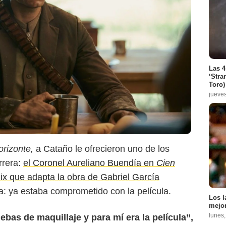
Las 4
‘Stra
Toro)
jueve
orizonte,
a Cataño le ofrecieron uno de los
rrera:
el Coronel Aureliano Buendía en
Cien
lix que adapta la obra de Gabriel García
: ya estaba comprometido con la película.
Los l
Film Fest Report
mejor
lunes
bas de maquillaje y para mí era la película”,