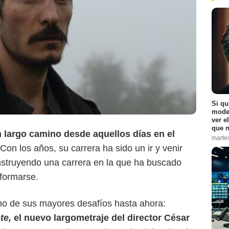
Si qu
moder
ver e
que n
 largo camino desde aquellos días en el
marte
Con los años, su carrera ha sido un ir y venir
construyendo una carrera en la que ha buscado
sformarse.
no de sus mayores desafíos hasta ahora:
te,
el nuevo largometraje del director César