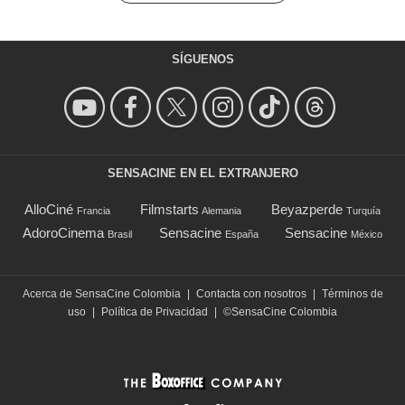
SÍGUENOS
SENSACINE EN EL EXTRANJERO
AlloCiné
Filmstarts
Beyazperde
Francia
Alemania
Turquía
AdoroCinema
Sensacine
Sensacine
Brasil
España
México
Acerca de SensaCine Colombia
|
Contacta con nosotros
|
Términos de
uso
|
Política de Privacidad
|
©SensaCine Colombia