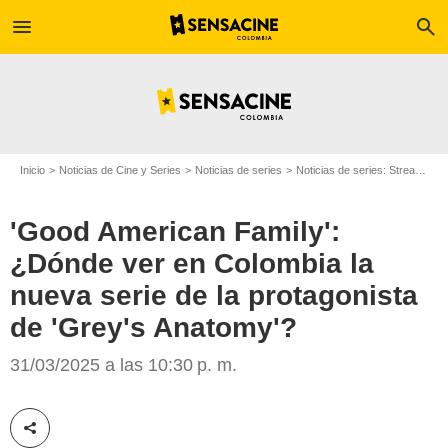
menu
search
Inicio
Noticias de Cine y Series
Noticias de series
Noticias de series: Streaming
'Good American Family':
¿Dónde ver en Colombia la
nueva serie de la protagonista
de 'Grey's Anatomy'?
Disney Plus
31/03/2025 a las 10:30 p. m.
Compartir esta noticia