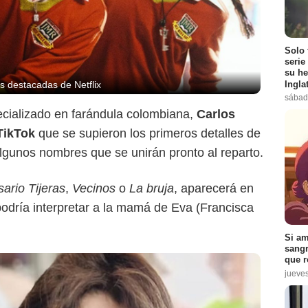
Instagram
Solo 
serie
su he
Ingla
s destacadas de Netflix
sábad
ecializado en farándula colombiana,
Carlos
 TikTok
que se supieron los primeros detalles de
algunos nombres que se unirán pronto al reparto.
ario Tijeras
,
Vecinos
o
La bruja
, aparecerá en
odría interpretar a la mamá de Eva (Francisca
Si am
sangr
que r
jueve