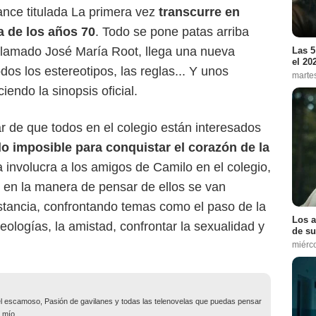
nce titulada La primera vez
transcurre en
a de los años 70
. Todo se pone patas arriba
 llamado José María Root, llega una nueva
Las 5
el 20
dos los estereotipos, las reglas... Y unos
marte
endo la sinopsis oficial.
 de que todos en el colegio están interesados
o imposible para conquistar el corazón de la
 involucra a los amigos de Camilo en el colegio,
 en la manera de pensar de ellos se van
istancia, confrontando temas como el paso de la
Los a
eologías, la amistad, confrontar la sexualidad y
de su
miérc
o el escamoso, Pasión de gavilanes y todas las telenovelas que puedas pensar
 mío.