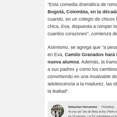
"Esta comedia dramática de roma
Bogotá, Colombia, en la décad
cuando, en un colegio de chicos
chica, Eva, dispuesta a romper to
cuantos corazones", comienza dici
Asimismo, se agrega que "a pesar
en Eva,
Camilo Granados hará l
nueva alumna
. Además, la trama
a sus padres y como los cambios
convirtiendo en una insalvable d
adolescencia a la madurez, las id
la lealtad".
Sebastian Hernandez
-
Periodista
Yo soy así: fan de Betty la fea, Pedr
en 10 minutos. La TV colombiana es lo