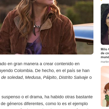
Milo 
de cr
mund
marte
ado en gran manera a crear contenido en
luyendo Colombia. De hecho, en el país se han
Netflix
 de soledad
,
Medusa
,
Pálpito
,
Distrito Salvaje
o
l suspenso o el drama, ha habido otras bastante
de géneros diferentes, como lo es el ejemplo