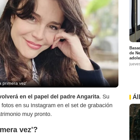
Basad
de Ne
adole
jueve
a primera vez'
volverá en el papel del padre Angarita
. Su
Ál
 fotos en su Instagram en el set de grabación
atrimonio muy pronto.
imera vez'?