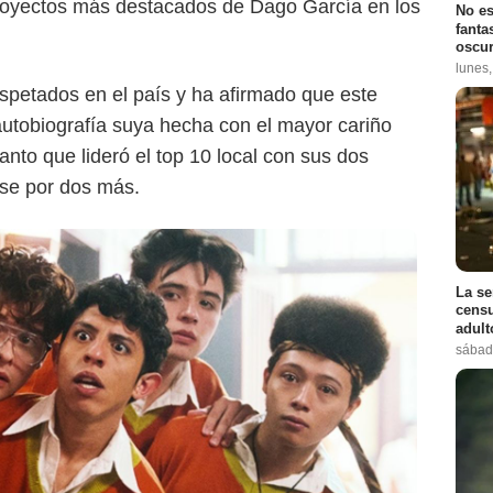
proyectos más destacados de Dago García en los
No es
fanta
oscur
lunes
espetados en el país y ha afirmado que este
utobiografía suya hecha con el mayor cariño
anto que lideró el top 10 local con sus dos
se por dos más.
La se
censu
adul
sábad