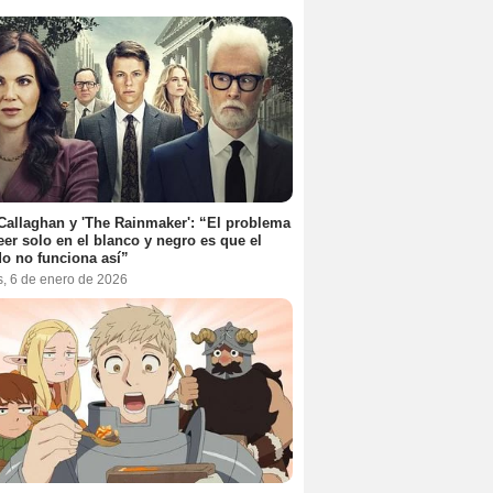
Callaghan y 'The Rainmaker': “El problema
eer solo en el blanco y negro es que el
o no funciona así”
s, 6 de enero de 2026