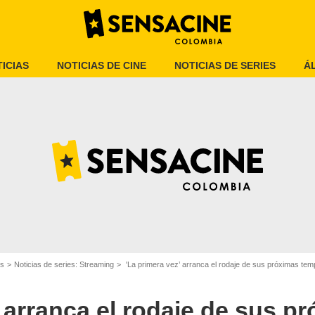
ICIAS
NOTICIAS DE CINE
NOTICIAS DE SERIES
Á
es
Noticias de series: Streaming
'La primera vez’ arranca el rodaje de sus próximas temporadas 
Netflix
’ arranca el rodaje de sus p