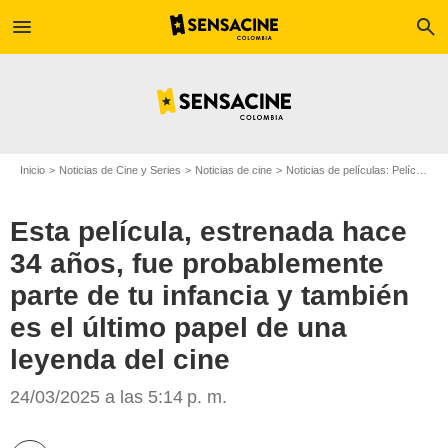
menu
search
Inicio
Noticias de Cine y Series
Noticias de cine
Noticias de películas: Película - ¿Sabías que...?
Esta película, estrenada hace
34 años, fue probablemente
parte de tu infancia y también
es el último papel de una
leyenda del cine
Amblin
24/03/2025 a las 5:14 p. m.